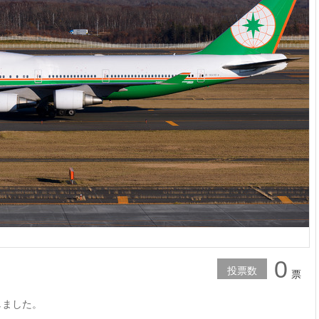
0
投票数
票
来しました。