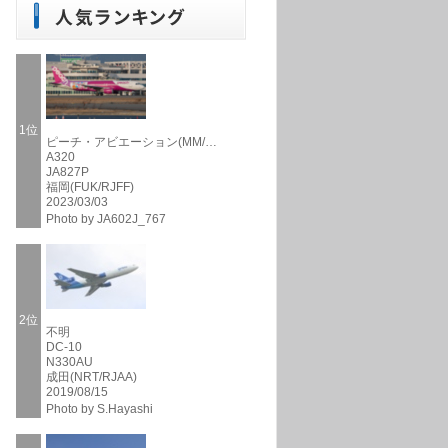
1位
ピーチ・アビエーション(MM/…
A320
JA827P
福岡(FUK/RJFF)
2023/03/03
Photo by JA602J_767
2位
不明
DC-10
N330AU
成田(NRT/RJAA)
2019/08/15
Photo by S.Hayashi