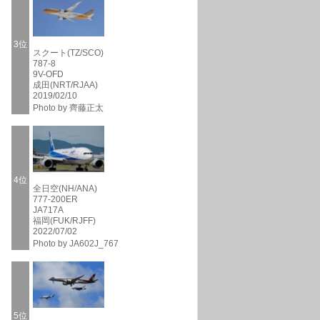
3位
スクート(TZ/SCO)
787-8
9V-OFD
成田(NRT/RJAA)
2019/02/10
Photo by 齊藤正太
4位
全日空(NH/ANA)
777-200ER
JA717A
福岡(FUK/RJFF)
2022/07/02
Photo by JA602J_767
5位