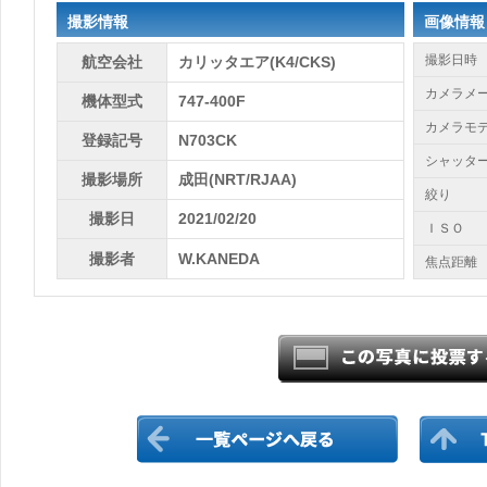
撮影情報
画像情報
撮影日時
航空会社
カリッタエア(K4/CKS)
カメラメ
機体型式
747-400F
カメラモ
登録記号
N703CK
シャッタ
撮影場所
成田(NRT/RJAA)
絞り
撮影日
2021/02/20
ＩＳＯ
撮影者
W.KANEDA
焦点距離