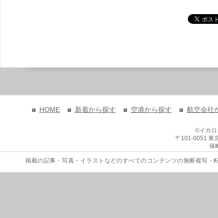
HOME
新着から探す
空港から探す
航空会社
©イカ
〒101-0051
保
掲載の記事・写真・イラストなどのすべてのコンテンツの無断複写・転載を禁じます。 Copyri