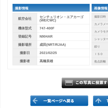
撮影情報
画像情報
センチュリオン・エアカーゴ
撮影日時
航空会社
(WE/CWC)
カメラメ
機体型式
747-400F
カメラモ
登録記号
N904AR
シャッタ
撮影場所
成田(NRT/RJAA)
絞り
撮影日
2021/02/25
ＩＳＯ
撮影者
高橋辰雄
焦点距離