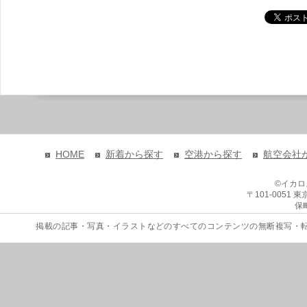
HOME
新着から探す
空港から探す
航空会社
©イカ
〒101-0051
保
掲載の記事・写真・イラストなどのすべてのコンテンツの無断複写・転載を禁じます。 Copyri