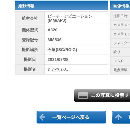
撮影情報
画像情報
ピーチ・アビエーション
撮影日時
航空会社
(MM/APJ)
カメラメ
機体型式
A320
カメラモ
登録記号
MM536
シャッタ
撮影場所
石垣(ISG/ROIG)
絞り
撮影日
2021/03/28
ＩＳＯ
撮影者
たかちゃん
焦点距離