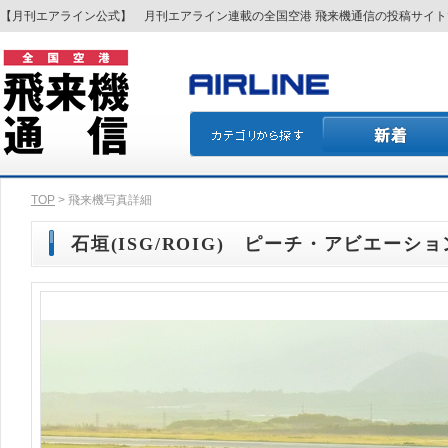
【月刊エアライン公式】 月刊エアライン連載の全国空港 飛来機通信の投稿サイ
TOP
> 飛来機写真詳細
石垣(ISG/ROIG) ピーチ・アビエーション(