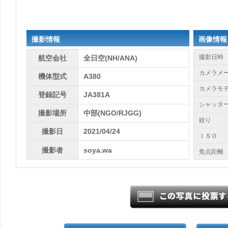
撮影情報
画像情報
撮影日時
航空会社
全日空(NH/ANA)
カメラメ
機体型式
A380
カメラモ
登録記号
JA381A
シャッタ
撮影場所
中部(NGO/RJGG)
絞り
撮影日
2021/04/24
ＩＳＯ
撮影者
soya.wa
焦点距離