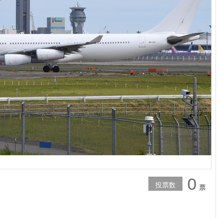
0
投票数
票