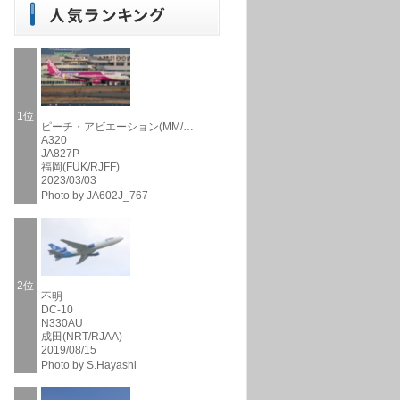
1位
ピーチ・アビエーション(MM/…
A320
JA827P
福岡(FUK/RJFF)
2023/03/03
Photo by JA602J_767
2位
不明
DC-10
N330AU
成田(NRT/RJAA)
2019/08/15
Photo by S.Hayashi