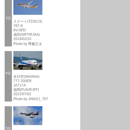
3位
スクート(TZ/SCO)
787-8
9V-OFD
成田(NRT/RJAA)
2019/02/10
Photo by 齊藤正太
4位
全日空(NH/ANA)
777-200ER
JA717A
福岡(FUK/RJFF)
2022/07/02
Photo by JA602J_767
5位