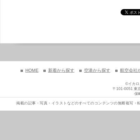
HOME
新着から探す
空港から探す
航空会社
©イカ
〒101-0051
保
掲載の記事・写真・イラストなどのすべてのコンテンツの無断複写・転載を禁じます。 Copyri