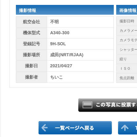
撮影情報
画像情報
撮影日時
航空会社
不明
カメラメ
機体型式
A340-300
カメラモ
登録記号
9H-SOL
シャッタ
撮影場所
成田(NRT/RJAA)
絞り
撮影日
2021/04/27
ＩＳＯ
撮影者
ちいこ
焦点距離