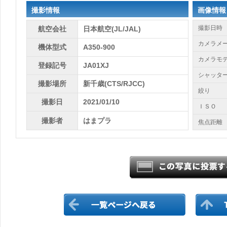
撮影情報
画像情報
撮影日時
航空会社
日本航空(JL/JAL)
カメラメ
機体型式
A350-900
カメラモ
登録記号
JA01XJ
シャッタ
撮影場所
新千歳(CTS/RJCC)
絞り
撮影日
2021/01/10
ＩＳＯ
撮影者
はまプラ
焦点距離