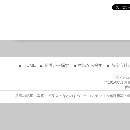
HOME
新着から探す
空港から探す
航空会社
©イカ
〒101-0051
保
掲載の記事・写真・イラストなどのすべてのコンテンツの無断複写・転載を禁じます。 Copyri