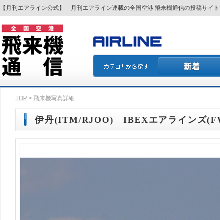
【月刊エアライン公式】 月刊エアライン連載の全国空港 飛来機通信の投稿サイ
TOP
> 飛来機写真詳細
伊丹(ITM/RJOO) IBEXエアラインズ(FW