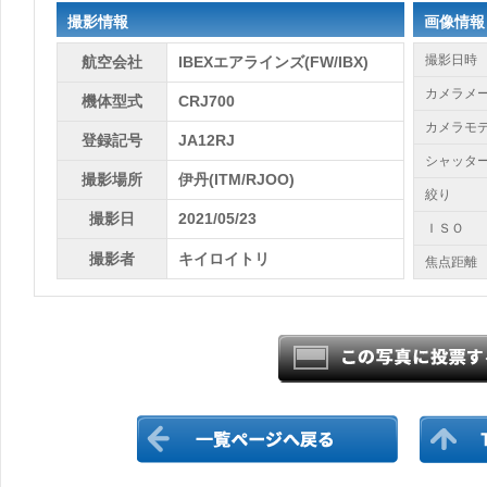
撮影情報
画像情報
撮影日時
航空会社
IBEXエアラインズ(FW/IBX)
カメラメ
機体型式
CRJ700
カメラモ
登録記号
JA12RJ
シャッタ
撮影場所
伊丹(ITM/RJOO)
絞り
撮影日
2021/05/23
ＩＳＯ
撮影者
キイロイトリ
焦点距離