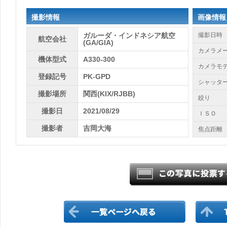
撮影情報
画像情報
ガルーダ・インドネシア航空
撮影日時
航空会社
(GA/GIA)
カメラメ
機体型式
A330-300
カメラモ
登録記号
PK-GPD
シャッタ
撮影場所
関西(KIX/RJBB)
絞り
撮影日
2021/08/29
ＩＳＯ
撮影者
吉岡大海
焦点距離