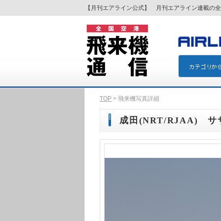
【月刊エアライン公式】 月刊エアライン連載の全
TOP
> 飛来機写真詳細
成田(NRT/RJAA) サ