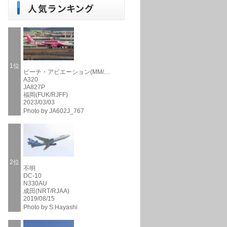
1位
ピーチ・アビエーション(MM/…
A320
JA827P
福岡(FUK/RJFF)
2023/03/03
Photo by JA602J_767
2位
不明
DC-10
N330AU
成田(NRT/RJAA)
2019/08/15
Photo by S.Hayashi