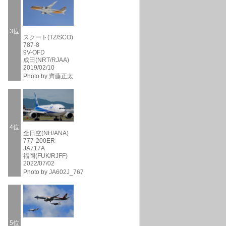
3位
スクート(TZ/SCO)
787-8
9V-OFD
成田(NRT/RJAA)
2019/02/10
Photo by 齊藤正太
4位
全日空(NH/ANA)
777-200ER
JA717A
福岡(FUK/RJFF)
2022/07/02
Photo by JA602J_767
5位