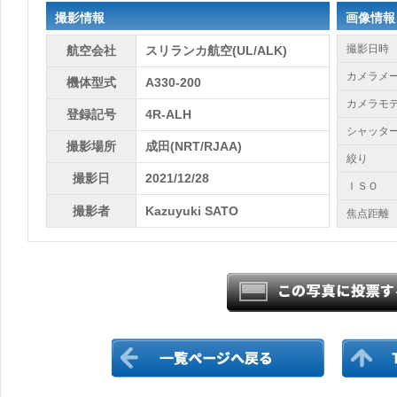
撮影情報
画像情報
撮影日時
航空会社
スリランカ航空(UL/ALK)
カメラメ
機体型式
A330-200
カメラモ
登録記号
4R-ALH
シャッタ
撮影場所
成田(NRT/RJAA)
絞り
撮影日
2021/12/28
ＩＳＯ
撮影者
Kazuyuki SATO
焦点距離