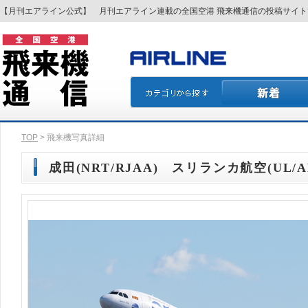
【月刊エアライン公式】 月刊エアライン連載の全国空港 飛来機通信の投稿サイ
TOP
> 飛来機写真詳細
成田(NRT/RJAA) スリランカ航空(UL/AL