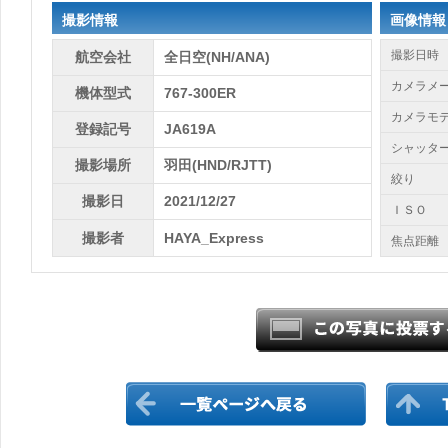
撮影情報
画像情報
撮影日時
航空会社
全日空(NH/ANA)
カメラメ
機体型式
767-300ER
カメラモ
登録記号
JA619A
シャッタ
撮影場所
羽田(HND/RJTT)
絞り
撮影日
2021/12/27
ＩＳＯ
撮影者
HAYA_Express
焦点距離