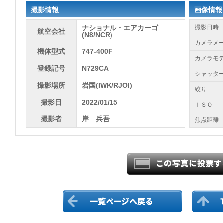
撮影情報
画像情報
ナショナル・エアカーゴ
撮影日時
航空会社
(N8/NCR)
カメラメ
機体型式
747-400F
カメラモ
登録記号
N729CA
シャッタ
撮影場所
岩国(IWK/RJOI)
絞り
撮影日
2022/01/15
ＩＳＯ
撮影者
岸 兵吾
焦点距離