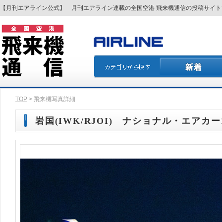
【月刊エアライン公式】 月刊エアライン連載の全国空港 飛来機通信の投稿サイ
TOP
> 飛来機写真詳細
岩国(IWK/RJOI) ナショナル・エアカーゴ(N