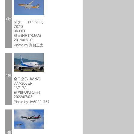
3位
スクート(TZ/SCO)
787-8
9V-OFD
成田(NRT/RJAA)
2019/02/10
Photo by 齊藤正太
4位
全日空(NH/ANA)
777-200ER
JA717A
福岡(FUK/RJFF)
2022/07/02
Photo by JA602J_767
5位