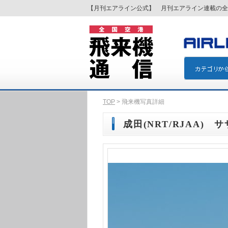
【月刊エアライン公式】 月刊エアライン連載の全
TOP
> 飛来機写真詳細
成田(NRT/RJAA) サ