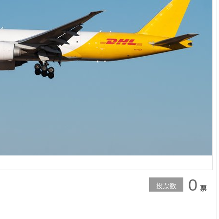
0
投票数
票