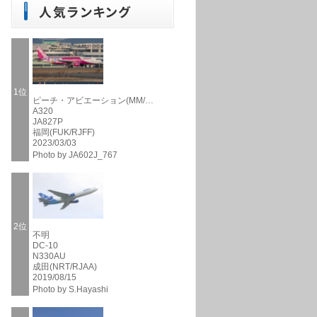
1位
ピーチ・アビエーション(MM/…
A320
JA827P
福岡(FUK/RJFF)
2023/03/03
Photo by JA602J_767
2位
不明
DC-10
N330AU
成田(NRT/RJAA)
2019/08/15
Photo by S.Hayashi