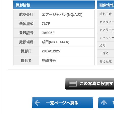
撮影情報
画像情報
撮影日時
航空会社
エアージャパン(NQ/AJX)
カメラメ
機体型式
767F
カメラモ
登録記号
JA605F
シャッタ
撮影場所
成田(NRT/RJAA)
絞り
撮影日
2014/12/25
ＩＳＯ
撮影者
島崎将吾
焦点距離