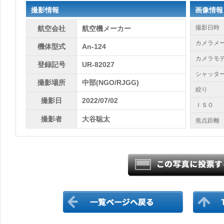
撮影情報
画像情報
撮影日時
航空会社
航空機メーカー
カメラメ
機体型式
An-124
カメラモ
登録記号
UR-82027
シャッタ
撮影場所
中部(NGO/RJGG)
絞り
撮影日
2022/07/02
ＩＳＯ
撮影者
大谷聡太
焦点距離