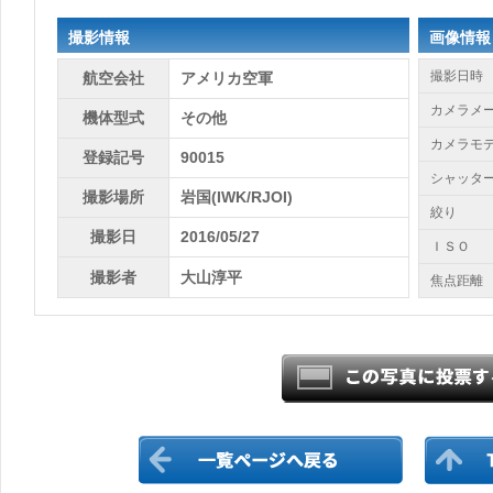
撮影情報
画像情報
撮影日時
航空会社
アメリカ空軍
カメラメ
機体型式
その他
カメラモ
登録記号
90015
シャッタ
撮影場所
岩国(IWK/RJOI)
絞り
撮影日
2016/05/27
ＩＳＯ
撮影者
大山淳平
焦点距離