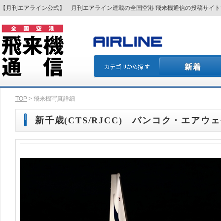
【月刊エアライン公式】 月刊エアライン連載の全国空港 飛来機通信の投稿サイ
TOP
> 飛来機写真詳細
新千歳(CTS/RJCC) バンコク・エアウェイ