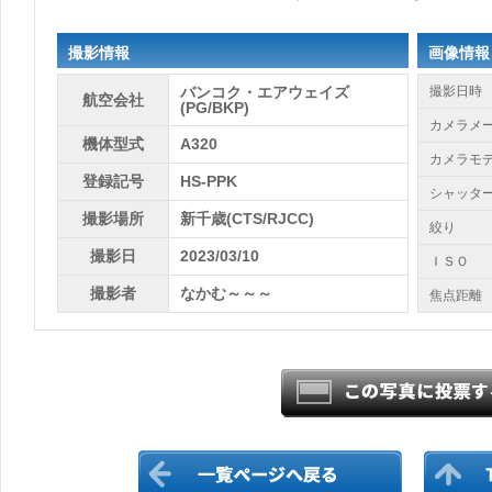
撮影情報
画像情報
バンコク・エアウェイズ
撮影日時
航空会社
(PG/BKP)
カメラメ
機体型式
A320
カメラモ
登録記号
HS-PPK
シャッタ
撮影場所
新千歳(CTS/RJCC)
絞り
撮影日
2023/03/10
ＩＳＯ
撮影者
なかむ～～～
焦点距離