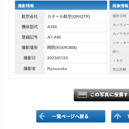
撮影情報
画像情報
撮影日時
航空会社
カタール航空(QR/QTR)
カメラメ
機体型式
A350
カメラモ
登録記号
A7-ANI
シャッタ
撮影場所
関西(KIX/RJBB)
絞り
撮影日
2023/07/23
ＩＳＯ
撮影者
Ryousuke
焦点距離