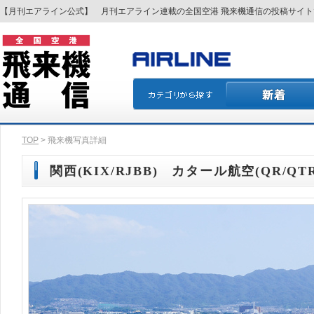
【月刊エアライン公式】 月刊エアライン連載の全国空港 飛来機通信の投稿サイ
TOP
> 飛来機写真詳細
関西(KIX/RJBB) カタール航空(QR/QTR