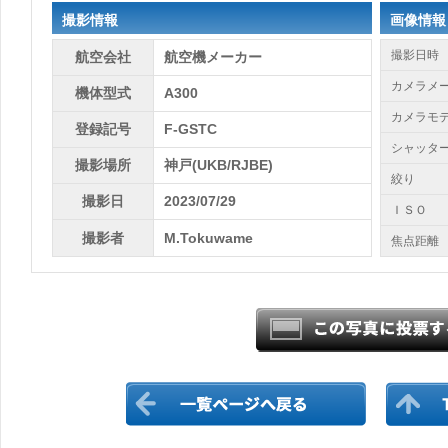
撮影情報
画像情報
撮影日時
航空会社
航空機メーカー
カメラメ
機体型式
A300
カメラモ
登録記号
F-GSTC
シャッタ
撮影場所
神戸(UKB/RJBE)
絞り
撮影日
2023/07/29
ＩＳＯ
撮影者
M.Tokuwame
焦点距離