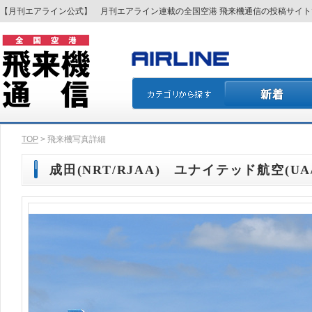
【月刊エアライン公式】 月刊エアライン連載の全国空港 飛来機通信の投稿サイ
TOP
> 飛来機写真詳細
成田(NRT/RJAA) ユナイテッド航空(UA/U