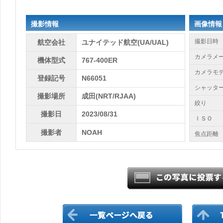
撮影情報
画像情報
撮影日時
航空会社
ユナイテッド航空(UA/UAL)
カメラメ
機体型式
767-400ER
カメラモ
登録記号
N66051
シャッタ
撮影場所
成田(NRT/RJAA)
絞り
撮影日
2023/08/31
ＩＳＯ
撮影者
NOAH
焦点距離