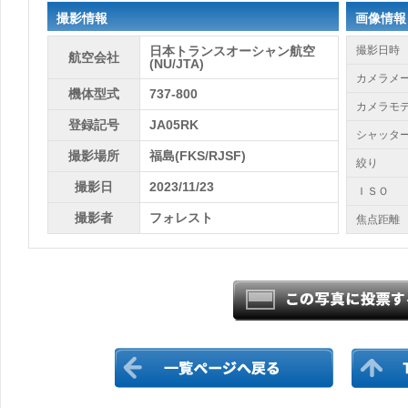
撮影情報
画像情報
日本トランスオーシャン航空
撮影日時
航空会社
(NU/JTA)
カメラメ
機体型式
737-800
カメラモ
登録記号
JA05RK
シャッタ
撮影場所
福島(FKS/RJSF)
絞り
撮影日
2023/11/23
ＩＳＯ
撮影者
フォレスト
焦点距離