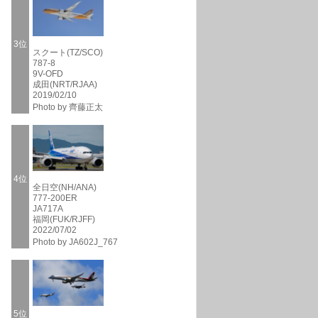
3位
スクート(TZ/SCO)
787-8
9V-OFD
成田(NRT/RJAA)
2019/02/10
Photo by 齊藤正太
4位
全日空(NH/ANA)
777-200ER
JA717A
福岡(FUK/RJFF)
2022/07/02
Photo by JA602J_767
5位