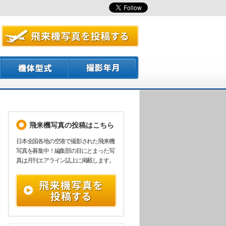
飛来機写真の投稿はこちら
日本全国各地の空港で撮影された飛来機
写真を募集中！編集部の目にとまった写
真は月刊エアライン誌上に掲載します。