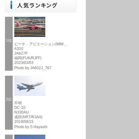
1位
ピーチ・アビエーション(MM/…
A320
JA827P
福岡(FUK/RJFF)
2023/03/03
Photo by JA602J_767
2位
不明
DC-10
N330AU
成田(NRT/RJAA)
2019/08/15
Photo by S.Hayashi