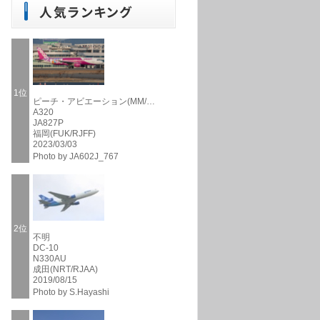
1位
ピーチ・アビエーション(MM/…
A320
JA827P
福岡(FUK/RJFF)
2023/03/03
Photo by JA602J_767
2位
不明
DC-10
N330AU
成田(NRT/RJAA)
2019/08/15
Photo by S.Hayashi