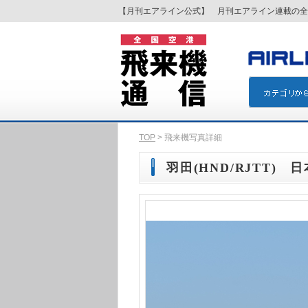
【月刊エアライン公式】 月刊エアライン連載の全
TOP
> 飛来機写真詳細
羽田(HND/RJTT) 日