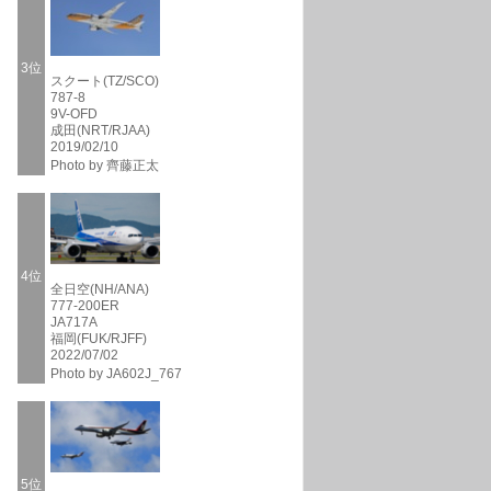
3位
スクート(TZ/SCO)
787-8
9V-OFD
成田(NRT/RJAA)
2019/02/10
Photo by 齊藤正太
4位
全日空(NH/ANA)
777-200ER
JA717A
福岡(FUK/RJFF)
2022/07/02
Photo by JA602J_767
5位