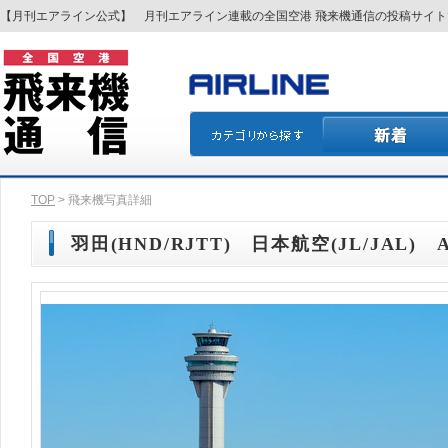
【月刊エアライン公式】 月刊エアライン連載の全国空港 飛来機通信の投稿サイ
TOP
> 飛来機写真詳細
羽田(HND/RJTT) 日本航空(JL/JAL) A