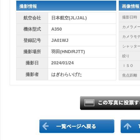
撮影情報
画像情報
撮影日時
航空会社
日本航空(JL/JAL)
カメラメ
機体型式
A350
カメラモ
登録記号
JA01WJ
シャッタ
撮影場所
羽田(HND/RJTT)
絞り
撮影日
2024/01/24
ＩＳＯ
撮影者
はぎわらいげた
焦点距離