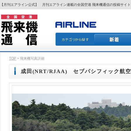
【月刊エアライン公式】 月刊エアライン連載の全国空港 飛来機通信の投稿サイ
TOP
> 飛来機写真詳細
成田(NRT/RJAA) セブパシフィック航空(5