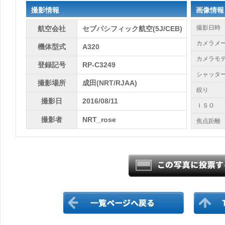
撮影情報
画像情報
撮影日時
航空会社
セブパシフィック航空(5J/CEB)
カメラメ
機体型式
A320
カメラモ
登録記号
RP-C3249
シャッタ
撮影場所
成田(NRT/RJAA)
絞り
撮影日
2016/08/11
ＩＳＯ
撮影者
NRT_rose
焦点距離