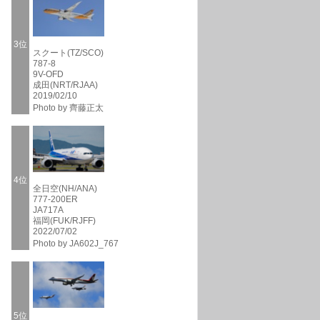
3位
スクート(TZ/SCO)
787-8
9V-OFD
成田(NRT/RJAA)
2019/02/10
Photo by 齊藤正太
4位
全日空(NH/ANA)
777-200ER
JA717A
福岡(FUK/RJFF)
2022/07/02
Photo by JA602J_767
5位