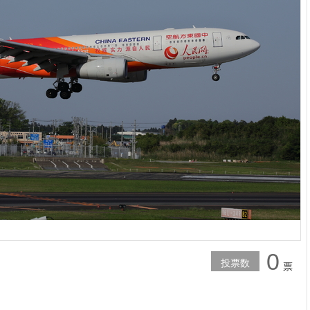
0
投票数
票