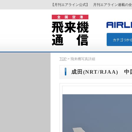
【月刊エアライン公式】 月刊エアライン連載の全
TOP
> 飛来機写真詳細
成田(NRT/RJAA) 中