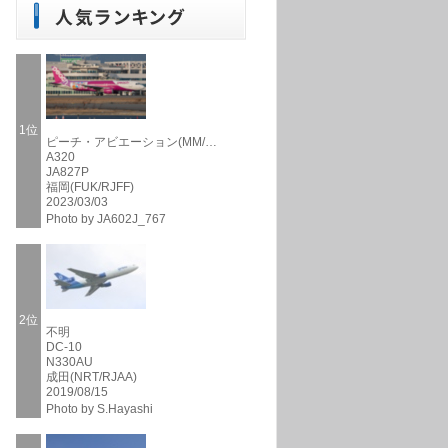
1位
ピーチ・アビエーション(MM/…
A320
JA827P
福岡(FUK/RJFF)
2023/03/03
Photo by JA602J_767
2位
不明
DC-10
N330AU
成田(NRT/RJAA)
2019/08/15
Photo by S.Hayashi