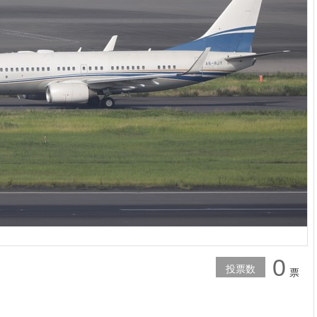
0
投票数
票