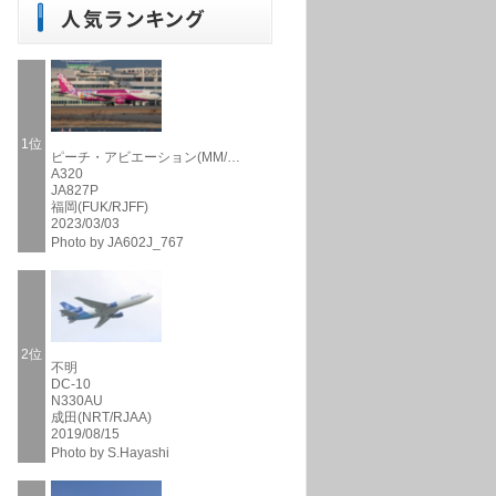
1位
ピーチ・アビエーション(MM/…
A320
JA827P
福岡(FUK/RJFF)
2023/03/03
Photo by JA602J_767
2位
不明
DC-10
N330AU
成田(NRT/RJAA)
2019/08/15
Photo by S.Hayashi