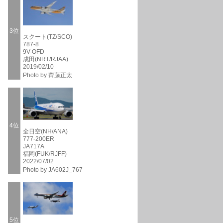
3位
スクート(TZ/SCO)
787-8
9V-OFD
成田(NRT/RJAA)
2019/02/10
Photo by 齊藤正太
4位
全日空(NH/ANA)
777-200ER
JA717A
福岡(FUK/RJFF)
2022/07/02
Photo by JA602J_767
5位