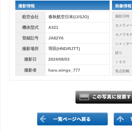
撮影情報
画像情報
撮影日時
航空会社
春秋航空日本(IJ/SJO)
カメラメ
機体型式
A321
カメラモ
登録記号
JA82YA
シャッタ
撮影場所
羽田(HND/RJTT)
絞り
撮影日
2024/08/03
ＩＳＯ
撮影者
haru.wings_777
焦点距離