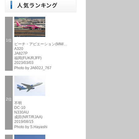
1位
ピーチ・アビエーション(MM/…
A320
JA827P
福岡(FUK/RJFF)
2023/03/03
Photo by JA602J_767
2位
不明
DC-10
N330AU
成田(NRT/RJAA)
2019/08/15
Photo by S.Hayashi