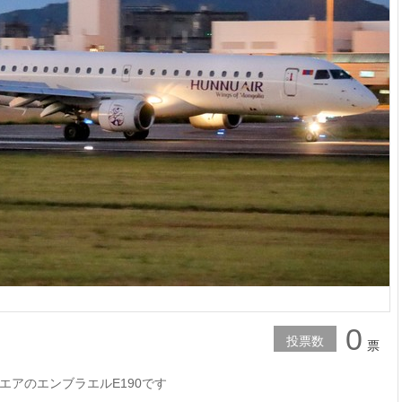
0
投票数
票
エアのエンブラエルE190です