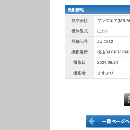
撮影情報
航空会社
フンヌエア(MR/M
機体型式
E190
登録記号
JU-1812
撮影場所
松山(MYJ/RJOM)
撮影日
2024/08/24
撮影者
えすぷり