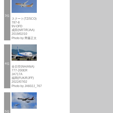
3位
スクート(TZ/SCO)
787-8
9V-OFD
成田(NRT/RJAA)
2019/02/10
Photo by 齊藤正太
4位
全日空(NH/ANA)
777-200ER
JA717A
福岡(FUK/RJFF)
2022/07/02
Photo by JA602J_767
5位