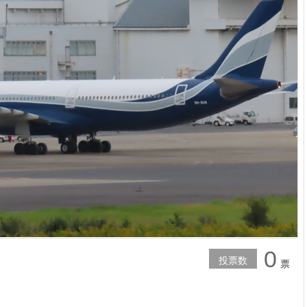
0
投票数
票