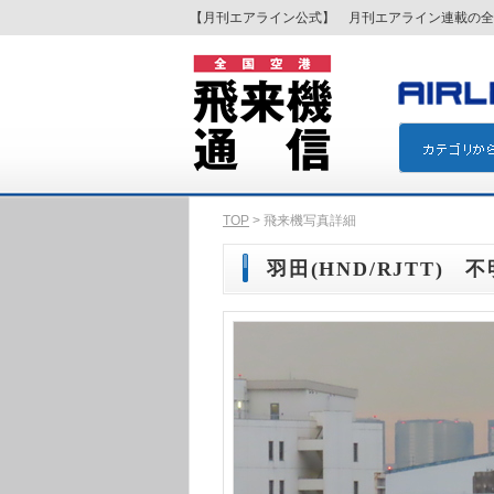
【月刊エアライン公式】 月刊エアライン連載の全
TOP
> 飛来機写真詳細
羽田(HND/RJTT) 不明