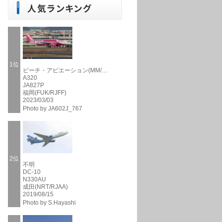
1位
ピーチ・アビエーション(MM/…
A320
JA827P
福岡(FUK/RJFF)
2023/03/03
Photo by JA602J_767
2位
不明
DC-10
N330AU
成田(NRT/RJAA)
2019/08/15
Photo by S.Hayashi