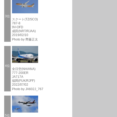
3位
スクート(TZ/SCO)
787-8
9V-OFD
成田(NRT/RJAA)
2019/02/10
Photo by 齊藤正太
4位
全日空(NH/ANA)
777-200ER
JA717A
福岡(FUK/RJFF)
2022/07/02
Photo by JA602J_767
5位