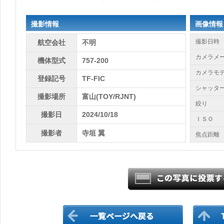
撮影情報
画像情報
撮影日時
航空会社
不明
カメラメ
機体型式
757-200
カメラモ
登録記号
TF-FIC
シャッタ
撮影場所
富山(TOY/RJNT)
絞り
撮影日
2024/10/18
ＩＳＯ
撮影者
寺垣 翼
焦点距離