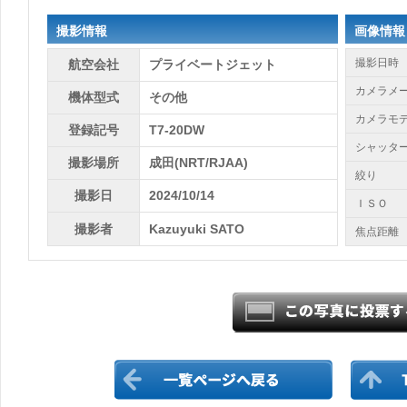
撮影情報
画像情報
撮影日時
航空会社
プライベートジェット
カメラメ
機体型式
その他
カメラモ
登録記号
T7-20DW
シャッタ
撮影場所
成田(NRT/RJAA)
絞り
撮影日
2024/10/14
ＩＳＯ
撮影者
Kazuyuki SATO
焦点距離