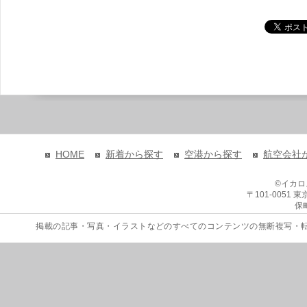
HOME
新着から探す
空港から探す
航空会社
©イカ
〒101-0051
保
掲載の記事・写真・イラストなどのすべてのコンテンツの無断複写・転載を禁じます。 Copyri