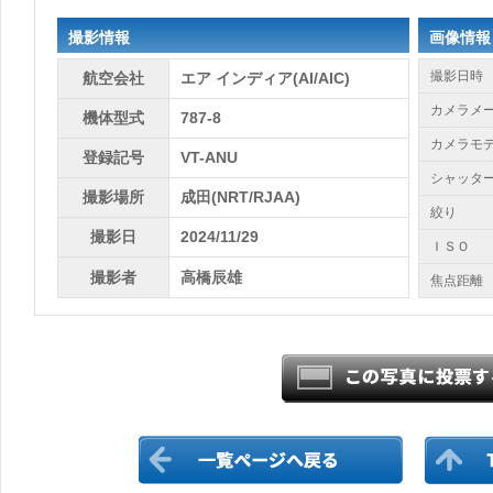
撮影情報
画像情報
撮影日時
航空会社
エア インディア(AI/AIC)
カメラメ
機体型式
787-8
カメラモ
登録記号
VT-ANU
シャッタ
撮影場所
成田(NRT/RJAA)
絞り
撮影日
2024/11/29
ＩＳＯ
撮影者
高橋辰雄
焦点距離