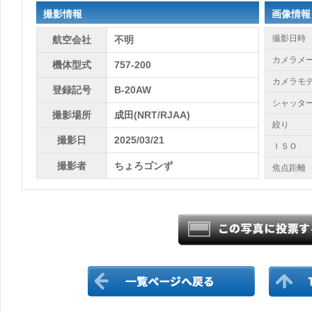
撮影情報
画像情報
撮影日時
航空会社
不明
カメラメ
機体型式
757-200
カメラモ
登録記号
B-20AW
シャッタ
撮影場所
成田(NRT/RJAA)
絞り
撮影日
2025/03/21
ＩＳＯ
撮影者
ちょろゴンず
焦点距離