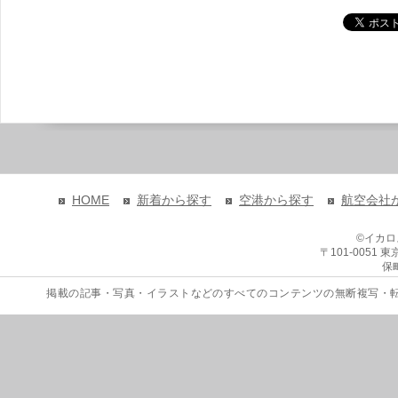
HOME
新着から探す
空港から探す
航空会社
©イカ
〒101-0051
保
掲載の記事・写真・イラストなどのすべてのコンテンツの無断複写・転載を禁じます。 Copyri