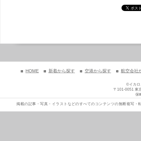
HOME
新着から探す
空港から探す
航空会社
©イカ
〒101-0051
保
掲載の記事・写真・イラストなどのすべてのコンテンツの無断複写・転載を禁じます。 Copyri