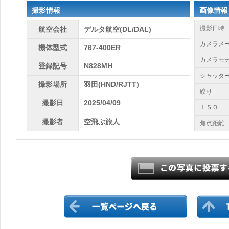
撮影情報
画像情報
撮影日時
航空会社
デルタ航空(DL/DAL)
カメラメ
機体型式
767-400ER
カメラモ
登録記号
N828MH
シャッタ
撮影場所
羽田(HND/RJTT)
絞り
撮影日
2025/04/09
ＩＳＯ
撮影者
空飛ぶ旅人
焦点距離