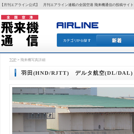
【月刊エアライン公式】 月刊エアライン連載の全国空港 飛来機通信の投稿サイ
TOP
> 飛来機写真詳細
羽田(HND/RJTT) デルタ航空(DL/DAL) 