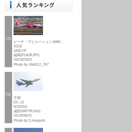
1位
ピーチ・アビエーション(MM/…
A320
JA827P
福岡(FUK/RJFF)
2023/03/03
Photo by JA602J_767
2位
不明
DC-10
N330AU
成田(NRT/RJAA)
2019/08/15
Photo by S.Hayashi