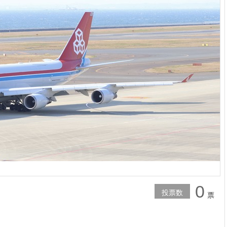
0
投票数
票