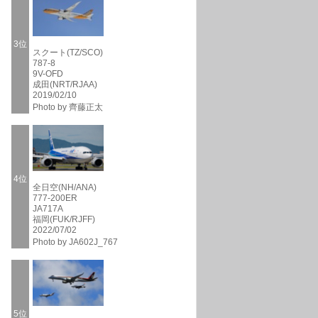
3位
スクート(TZ/SCO)
787-8
9V-OFD
成田(NRT/RJAA)
2019/02/10
Photo by 齊藤正太
4位
全日空(NH/ANA)
777-200ER
JA717A
福岡(FUK/RJFF)
2022/07/02
Photo by JA602J_767
5位