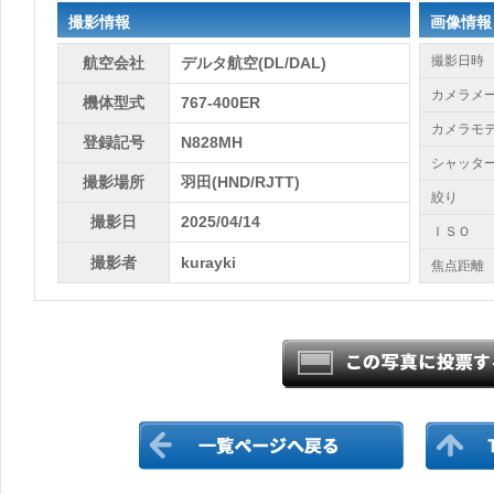
撮影情報
画像情報
撮影日時
航空会社
デルタ航空(DL/DAL)
カメラメ
機体型式
767-400ER
カメラモ
登録記号
N828MH
シャッタ
撮影場所
羽田(HND/RJTT)
絞り
撮影日
2025/04/14
ＩＳＯ
撮影者
kurayki
焦点距離