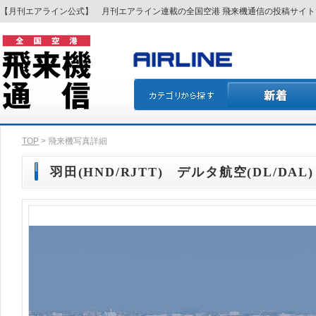
【月刊エアライン公式】 月刊エアライン連載の全国空港 飛来機通信の投稿サイ
TOP
> 飛来機写真詳細
羽田(HND/RJTT) デルタ航空(DL/DAL) 