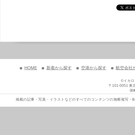
HOME
新着から探す
空港から探す
航空会社
©イカ
〒101-0051
保
掲載の記事・写真・イラストなどのすべてのコンテンツの無断複写・転載を禁じます。 Copyri