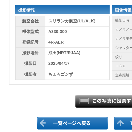
撮影情報
画像情報
撮影日時
航空会社
スリランカ航空(UL/ALK)
カメラメ
機体型式
A330-300
カメラモ
登録記号
4R-ALR
シャッタ
撮影場所
成田(NRT/RJAA)
絞り
撮影日
2025/04/17
ＩＳＯ
撮影者
ちょろゴンず
焦点距離