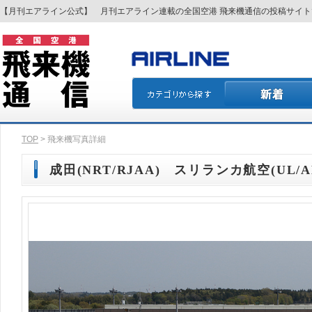
【月刊エアライン公式】 月刊エアライン連載の全国空港 飛来機通信の投稿サイ
TOP
> 飛来機写真詳細
成田(NRT/RJAA) スリランカ航空(UL/AL