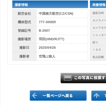
撮影情報
画像情報
撮影日時
航空会社
中国南方航空(CZ/CSN)
カメラメ
機体型式
777-300ER
カメラモ
登録記号
B-2007
シャッタ
撮影場所
羽田(HND/RJTT)
絞り
撮影日
2025/04/26
ＩＳＯ
撮影者
空飛ぶ旅人
焦点距離