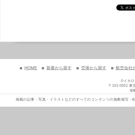
HOME
新着から探す
空港から探す
航空会社
©イカ
〒101-0051
保
掲載の記事・写真・イラストなどのすべてのコンテンツの無断複写・転載を禁じます。 Copyri