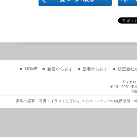
HOME
新着から探す
空港から探す
航空会社
©イカ
〒101-0051
保
掲載の記事・写真・イラストなどのすべてのコンテンツの無断複写・転載を禁じます。 Copyri