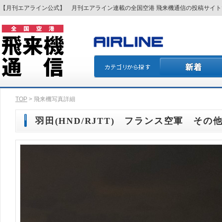
【月刊エアライン公式】 月刊エアライン連載の全国空港 飛来機通信の投稿サイ
TOP
> 飛来機写真詳細
羽田(HND/RJTT) フランス空軍 その