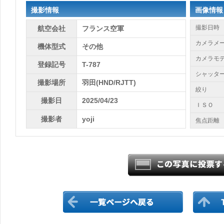
撮影情報
画像情報
撮影日時
航空会社
フランス空軍
カメラメ
機体型式
その他
カメラモ
登録記号
T-787
シャッタ
撮影場所
羽田(HND/RJTT)
絞り
撮影日
2025/04/23
ＩＳＯ
撮影者
yoji
焦点距離