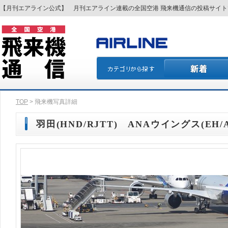
【月刊エアライン公式】 月刊エアライン連載の全国空港 飛来機通信の投稿サイ
TOP
> 飛来機写真詳細
羽田(HND/RJTT) ANAウイングス(EH/AK