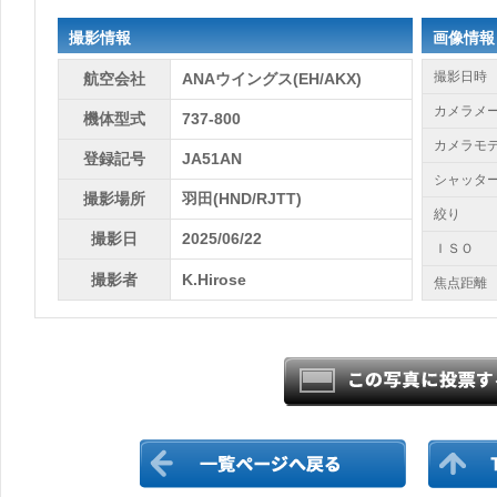
撮影情報
画像情報
撮影日時
航空会社
ANAウイングス(EH/AKX)
カメラメ
機体型式
737-800
カメラモ
登録記号
JA51AN
シャッタ
撮影場所
羽田(HND/RJTT)
絞り
撮影日
2025/06/22
ＩＳＯ
撮影者
K.Hirose
焦点距離