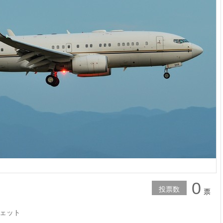
0
投票数
票
ェット