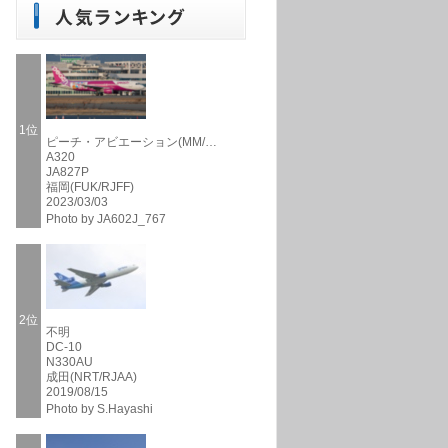
1位
ピーチ・アビエーション(MM/…
A320
JA827P
福岡(FUK/RJFF)
2023/03/03
Photo by JA602J_767
2位
不明
DC-10
N330AU
成田(NRT/RJAA)
2019/08/15
Photo by S.Hayashi