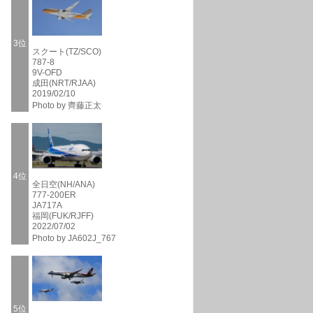
3位
スクート(TZ/SCO)
787-8
9V-OFD
成田(NRT/RJAA)
2019/02/10
Photo by 齊藤正太
4位
全日空(NH/ANA)
777-200ER
JA717A
福岡(FUK/RJFF)
2022/07/02
Photo by JA602J_767
5位