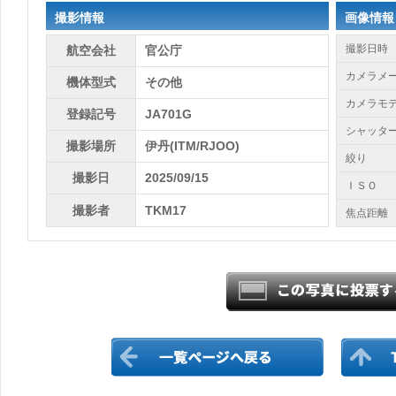
撮影情報
画像情報
撮影日時
航空会社
官公庁
カメラメ
機体型式
その他
カメラモ
登録記号
JA701G
シャッタ
撮影場所
伊丹(ITM/RJOO)
絞り
撮影日
2025/09/15
ＩＳＯ
撮影者
TKM17
焦点距離