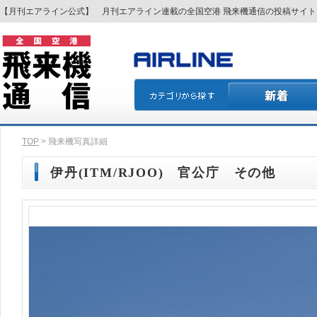
【月刊エアライン公式】 月刊エアライン連載の全国空港 飛来機通信の投稿サイ
TOP
> 飛来機写真詳細
伊丹(ITM/RJOO) 官公庁 その他