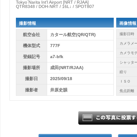
Tokyo Narita Int'l Airport [NRT / RJAA]
QTR8348 / DOH-NRT / 16L↓ / SPOT807
撮影情報
画像情報
撮影日時
航空会社
カタール航空(QR/QTR)
カメラメ
機体型式
777F
カメラモ
登録記号
a7-bfk
シャッタ
撮影場所
成田(NRT/RJAA)
絞り
撮影日
2025/09/18
ＩＳＯ
撮影者
井原史韻
焦点距離