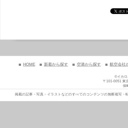
HOME
新着から探す
空港から探す
航空会社
©イカ
〒101-0051
保
掲載の記事・写真・イラストなどのすべてのコンテンツの無断複写・転載を禁じます。 Copyri