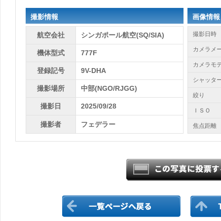
撮影情報
画像情報
撮影日時
航空会社
シンガポール航空(SQ/SIA)
カメラメ
機体型式
777F
カメラモ
登録記号
9V-DHA
シャッタ
撮影場所
中部(NGO/RJGG)
絞り
撮影日
2025/09/28
ＩＳＯ
撮影者
フェデラー
焦点距離