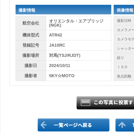
撮影情報
画像情報
オリエンタル・エアブリッジ
撮影日時
航空会社
(NGK)
カメラメ
機体型式
ATR42
カメラモ
登録記号
JA10RC
シャッタ
撮影場所
対馬(TSJ/RJDT)
絞り
撮影日
2024/10/11
ＩＳＯ
撮影者
SKY☆MOTO
焦点距離