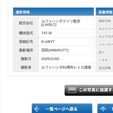
撮影情報
画像情報
ルフトハンザドイツ航空
撮影日時
航空会社
(LH/DLT)
カメラメ
機体型式
747-8I
カメラモ
登録記号
D-ABYT
シャッタ
撮影場所
羽田(HND/RJTT)
絞り
撮影日
2025/11/02
ＩＳＯ
撮影者
ルフトハンザ60周年レトロ塗装
焦点距離