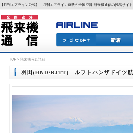
【月刊エアライン公式】 月刊エアライン連載の全国空港 飛来機通信の投稿サイ
TOP
> 飛来機写真詳細
羽田(HND/RJTT) ルフトハンザドイツ航空(